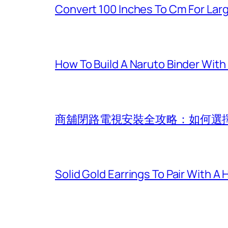
Convert 100 Inches To Cm For La
How To Build A Naruto Binder Wit
商舖閉路電視安裝全攻略：如何選擇最
Solid Gold Earrings To Pair With A