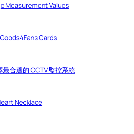
rge Measurement Values
h Goods4Fans Cards
合適的 CCTV 監控系統
 Heart Necklace