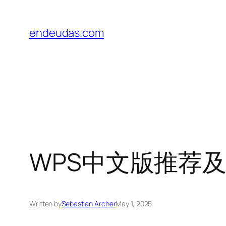
Skip
to
endeudas.com
content
WPS中文版推荐
Written by
Sebastian Archer
May 1, 2025