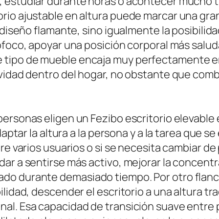
 estudiar durante horas o acontecer mucho ti
io ajustable en altura puede marcar una gran 
 diseño flamante, sino igualmente la posibilid
ofoco, apoyar una posición corporal más saluda
tipo de mueble encaja muy perfectamente en 
vidad dentro del hogar, no obstante que combin
ersonas eligen un Fezibo escritorio elevable e
daptar la altura a la persona y a la tarea que 
re varios usuarios o si se necesita cambiar de 
ar a sentirse más activo, mejorar la concentr
do durante demasiado tiempo. Por otro flanc
lidad, descender el escritorio a una altura tr
al. Esa capacidad de transición suave entre p