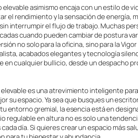
rio elevable asimismo encaja con un estilo de v
 el rendimiento y la sensación de energía, mi
 sin interrumpir el flujo de trabajo. Muchas 
cadas cuando pueden cambiar de postura varias
ersión no solo para la oficina, sino para la Vig
ista, acabados elegantes y tecnología silenc
te en cualquier bullicio, desde un despacho p
io elevable es una atrevimiento inteligente pa
or su espacio. Ya sea que busques un escritori
 tu entorno gremial, la esencia está en design
o regulable en altura no es solo una tendencia
 cada día. Si quieres crear un espacio más sal
ón para tu bienestar y abundancia.