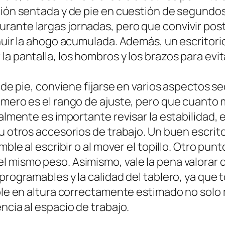
ición sentada y de pie en cuestión de segundo
ante largas jornadas, pero que convivir postu
inuir la ahogo acumulada. Además, un escritori
la pantalla, los hombros y los brazos para evi
o de pie, conviene fijarse en varios aspectos s
rimero es el rango de ajuste, pero que cuanto
ualmente es importante revisar la estabilidad,
 u otros accesorios de trabajo. Un buen escrit
mble al escribir o al mover el topillo. Otro pun
 mismo peso. Asimismo, vale la pena valorar de
programables y la calidad del tablero, ya que 
able en altura correctamente estimado no solo 
ncia al espacio de trabajo.