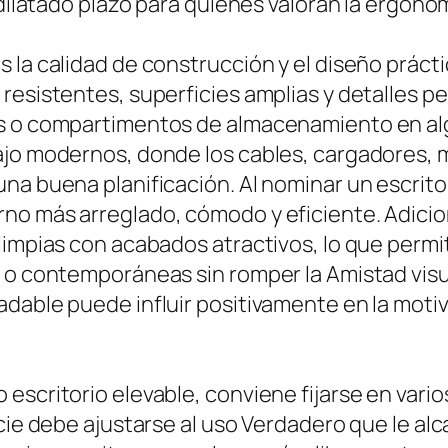
 dilatado plazo para quienes valoran la ergono
 la calidad de construcción y el diseño prácti
resistentes, superficies amplias y detalles p
es o compartimentos de almacenamiento en alg
ajo modernos, donde los cables, cargadores, 
na buena planificación. Al nominar un escrito
rno más arreglado, cómodo y eficiente. Adic
impias con acabados atractivos, lo que permite
 o contemporáneas sin romper la Amistad visua
dable puede influir positivamente en la motiva
escritorio elevable, conviene fijarse en vario
cie debe ajustarse al uso Verdadero que le alc