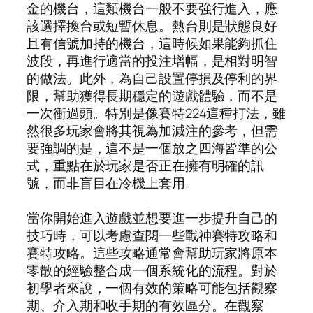
金的機台，這類機台一般不要強行進入，應
該選擇換台或短暫休息。熱台則是狀態良好
且有信號加持的機台，這時候如果能夠抓住
波段，再進行適當的投注增幅，是相對明智
的做法。此外，為自己設置停損及停利的界
限，幫助獲得長期穩定的遊戲體驗，而不是
一次衝過頭。特別是像賽特224這種打法，雖
然很多玩家會將其視為加減注的參考，但需
要強調的是，這不是一個放之四海皆準的公
式，重點在於玩家是否正在擁有明確的訊
號，而非盲目在冷機上套用。
當你開始進入遊戲並想要進一步提升自己的
技巧時，可以考慮查閱一些戰神賽特攻略和
賽特攻略。這些攻略通常會幫助玩家將原本
零散的經驗整合成一個系統化的流程。對於
初學者來說，一個有效的策略可能包括觀察
期、介入期和收手期的有效區分。在觀察