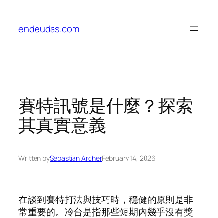
Skip
to
endeudas.com
content
賽特訊號是什麼？探索
其真實意義
Written by
Sebastian Archer
February 14, 2026
在談到賽特打法與技巧時，穩健的原則是非
常重要的。冷台是指那些短期內幾乎沒有獎