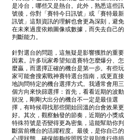
是冷台，哪些又是熱台。此外，熟悉這些訊
號後，你對「賽特今日訊號」或「賽特最新
訊號」這類資訊的理解也會更為深刻，避免
在未來過度依賴圖像或數據，而失去自己的
判斷能力。
針對選台的問題，這無疑是影響獲胜的重要
因素。許多玩家希望知道賽特怎麼爆分、怎
麼贏，而選擇正確的機台是第一步。有些玩
家可能會搜索戰神賽特選台指南，或更直接
地詢問特定的機台選擇方式。我通常會用三
個方向來快篩選擇：首先，看看近期的波動
狀況，剛剛大出分的機台不一定是最佳選
擇，有時候尋找那些開始回溫的台會效果更
好。其次，觀察触發的節奏，近期的小獎或
特殊符號是否變得更為密集，這能幫助你判
斷當前機台的活躍程度。最後，是你自己的
心理狀態，確保能夠按照既定規則進行停損