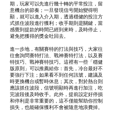
期，玩家可以先進行幾十轉的平常投注，留
意機台的節奏；一旦發現信号開始變得明
顯，就可以進入介入期，透過穩健的投注方
式抓住波段進行獲利；收手期則是關鍵，當
感覺到提款的時間已經到來時，及時停止，
避免把獲得的獎金吐回去。
進一步地，有關賽特的打法與技巧，大家往
往會詢問賽特打法、戰神賽特打法，以及賽
特技巧、戰神賽特技巧。這裡有一些「穩健
版原則」可以推薦給你：首先，冷台最好不
要強行下注；如果看不到任何訊號，建議及
時更換機台或暫時休息；其次，對於熱台則
應該抓住波段，信號明顯時再進行加注，吃
完波段後及時收手。此外，提前設定好停損
和停利是非常重要的，這不僅能幫助你控制
損失，也能確保獲利不會被隨意地浪費掉。