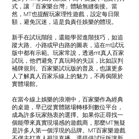
式，讓「百家樂台灣」體驗無縫銜接。當
然，MT也提醒玩家理性遊戲，設定每日限
額，避免沉迷，這是負責任娛樂的體現。
新手在試玩階段，還能學習進階技巧，如追
蹤大路、小路或曱甴路的圖表，這在mt試玩
版中都有示範。玩家常說，透過mt真人百家
試玩，他們避免了真玩時的失誤，比如誤判
補牌規則。百家樂試玩版的普及，也讓更多
人了解真人百家乐線上的魅力，不再侷限於
實體場館。
在當今線上娛樂的浪潮中，百家樂作為經典
的桌遊，早已從實體賭場轉移到數位平台，
成為許多玩家熱衷的選擇。如果你正尋找一
個能帶來真實現場感的遊戲商，那麼MT無疑
是許多人第一個浮現的品牌。MT百家樂遊戲
不僅主打真人視訊直播，還提供試玩版讓新