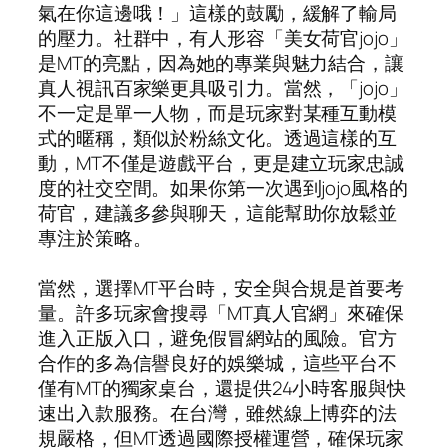
氣在你這邊哦！」這樣的鼓勵，緩解了輸局
的壓力。社群中，有人形容「美女荷官jojo」
是MT的亮點，因為她的專業與魅力結合，讓
真人視訊百家樂更具吸引力。當然，「jojo」
不一定是單一人物，而是玩家對某種互動模
式的暱稱，類似於粉絲文化。透過這樣的互
動，MT不僅是遊戲平台，更是建立玩家忠誠
度的社交空間。如果你第一次遇到jojo風格的
荷官，建議多參與聊天，這能幫助你放鬆並
專注於策略。
當然，選擇MT平台時，安全與合規是首要考
量。許多玩家會搜尋「MT真人官網」來確保
進入正版入口，避免假冒網站的風險。官方
合作的多為信譽良好的娛樂城，這些平台不
僅有MT的獨家桌台，還提供24小時客服與快
速出入款服務。在台灣，雖然線上博弈的法
規嚴格，但MT透過國際授權運營，確保玩家