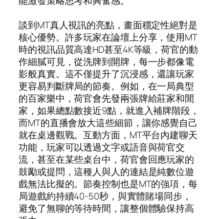
能激發策略思考和興奮感。
談到MT真人視訊的亮點，畫面穩定性絕對是
核心優勢。許多玩家在論壇上分享，使用MT
時的視訊品質高達HD甚至4K等級，荷官的動
作細膩可見，從洗牌到開牌，每一步都像電
影般真實。這不僅提升了沉浸感，還讓玩家
更容易判斷牌局的節奏。例如，在一局典型
的百家樂中，荷官會先發兩張牌給莊家和閒
家，如果總點數接近9點，就進入補牌階段，
而MT的直播會放大這些細節，讓你感覺自己
就在桌邊觀戰。互動方面，MT平台內建聊天
功能，玩家可以透過文字或語音與荷官交
流，甚至在某些桌台中，荷官會回應玩家的
鼓勵或提問，這種人與人的連結是純數位遊
戲無法比擬的。節奏控制也是MT的強項，每
局遊戲約持續40-50秒，與實體賭場同步，
避免了無聊的等待時間，讓整個體驗保持高