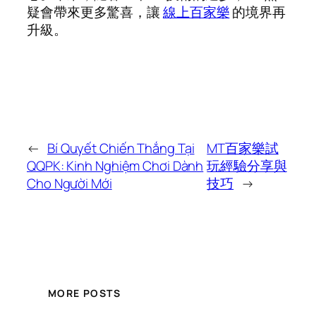
疑會帶來更多驚喜，讓
線上百家樂
的境界再
升級。
←
Bí Quyết Chiến Thắng Tại
MT百家樂試
QQPK: Kinh Nghiệm Chơi Dành
玩經驗分享與
Cho Người Mới
技巧
→
MORE POSTS