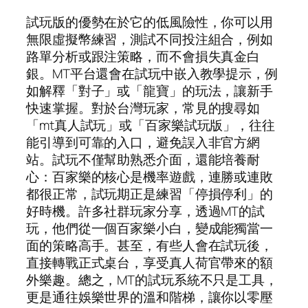
試玩版的優勢在於它的低風險性，你可以用
無限虛擬幣練習，測試不同投注組合，例如
路單分析或跟注策略，而不會損失真金白
銀。MT平台還會在試玩中嵌入教學提示，例
如解釋「對子」或「龍寶」的玩法，讓新手
快速掌握。對於台灣玩家，常見的搜尋如
「mt真人試玩」或「百家樂試玩版」，往往
能引導到可靠的入口，避免誤入非官方網
站。試玩不僅幫助熟悉介面，還能培養耐
心：百家樂的核心是機率遊戲，連勝或連敗
都很正常，試玩期正是練習「停損停利」的
好時機。許多社群玩家分享，透過MT的試
玩，他們從一個百家樂小白，變成能獨當一
面的策略高手。甚至，有些人會在試玩後，
直接轉戰正式桌台，享受真人荷官帶來的額
外樂趣。總之，MT的試玩系統不只是工具，
更是通往娛樂世界的溫和階梯，讓你以零壓