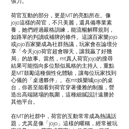
張力。
荷官互動的部分，更是MT的亮點所在。像
jojo這樣的荷官，不只美麗，還具備專業素
養，她們經過嚴格訓練，能流暢解釋規則，
如路單的判讀或補牌的條件。這讓百家樂jojo
或jojo百家樂成為社群熱議，玩家會在論壇分
享「今天jojo荷官超會聊天，讓我贏了好幾
局」的故事。當然，mt真人荷官jojo的搜尋
結果可能指向多位類似風格的主持人，重點
是MT鼓勵這種個性化體驗，讓每位玩家找到
心儀的「桌邊夥伴」。在mt娛樂城jojo的桌
台，你甚至能看到荷官穿著優雅的制服，營
造出高端賭場的氛圍，這種細膩設計遠勝於
其他平台。
在MT的社群中，荷官的互動常常成為熱議話
題，尤其是像「jojo」這樣的暱稱，經常被玩