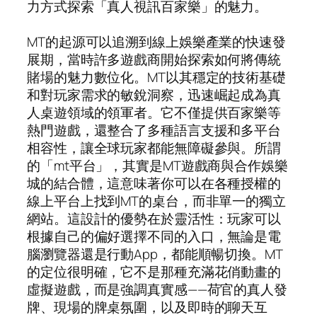
力方式探索「真人視訊百家樂」的魅力。
MT的起源可以追溯到線上娛樂產業的快速發
展期，當時許多遊戲商開始探索如何將傳統
賭場的魅力數位化。MT以其穩定的技術基礎
和對玩家需求的敏銳洞察，迅速崛起成為真
人桌遊領域的領軍者。它不僅提供百家樂等
熱門遊戲，還整合了多種語言支援和多平台
相容性，讓全球玩家都能無障礙參與。所謂
的「mt平台」，其實是MT遊戲商與合作娛樂
城的結合體，這意味著你可以在各種授權的
線上平台上找到MT的桌台，而非單一的獨立
網站。這設計的優勢在於靈活性：玩家可以
根據自己的偏好選擇不同的入口，無論是電
腦瀏覽器還是行動App，都能順暢切換。MT
的定位很明確，它不是那種充滿花俏動畫的
虛擬遊戲，而是強調真實感——荷官的真人發
牌、現場的牌桌氛圍，以及即時的聊天互