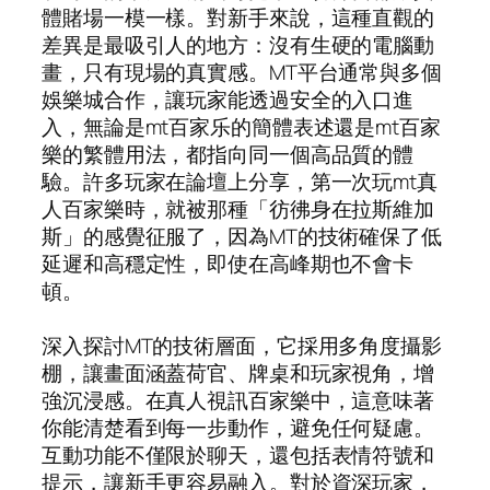
體賭場一模一樣。對新手來說，這種直觀的
差異是最吸引人的地方：沒有生硬的電腦動
畫，只有現場的真實感。MT平台通常與多個
娛樂城合作，讓玩家能透過安全的入口進
入，無論是mt百家乐的簡體表述還是mt百家
樂的繁體用法，都指向同一個高品質的體
驗。許多玩家在論壇上分享，第一次玩mt真
人百家樂時，就被那種「彷彿身在拉斯維加
斯」的感覺征服了，因為MT的技術確保了低
延遲和高穩定性，即使在高峰期也不會卡
頓。
深入探討MT的技術層面，它採用多角度攝影
棚，讓畫面涵蓋荷官、牌桌和玩家視角，增
強沉浸感。在真人視訊百家樂中，這意味著
你能清楚看到每一步動作，避免任何疑慮。
互動功能不僅限於聊天，還包括表情符號和
提示，讓新手更容易融入。對於資深玩家，