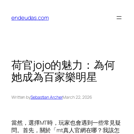
Skip
to
endeudas.com
content
荷官jojo的魅力：為何
她成為百家樂明星
Written by
Sebastian Archer
March 22, 2026
當然，選擇MT時，玩家也會遇到一些常見疑
問。首先，關於「mt真人官網在哪？我該怎