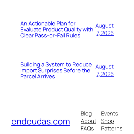
An Actionable Plan for
August
Evaluate Product Quality with
7, 2026
Clear Pass-or-Fail Rules
Building a System to Reduce
August
Import Surprises Before the
7, 2026
Parcel Arrives
Blog
Events
endeudas.com
About
Shop
FAQs
Patterns