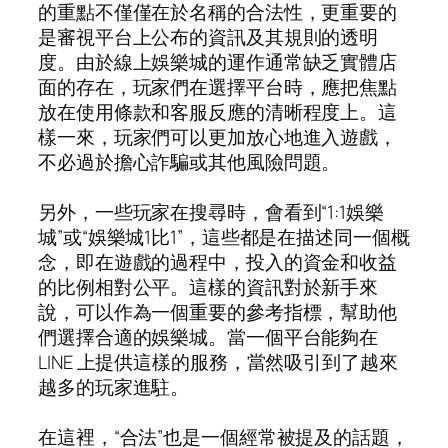
的重點不僅僅在於名稱的合法性，更重要的
是審視平台上公布的資訊及其規則的透明
度。由於線上娛樂城的運作通常缺乏實體店
面的存在，玩家們在選擇平台時，應把焦點
放在使用條款和客服反應的清晰程度上。這
樣一來，玩家們可以更加放心地進入遊戲，
不必過於擔心詐騙或其他風險問題。
另外，一些玩家在搜尋時，會看到“1:1娛樂
城”或“娛樂城1比1”，這些都是在描述同一個概
念，即在遊戲的過程中，投入的資金和收益
的比例相對公平。這樣的資訊對於新手來
說，可以作為一個重要的參考指標，幫助他
們選擇合適的娛樂城。當一個平台能夠在
LINE 上提供這樣的服務，當然吸引到了越來
越多的玩家進駐。
在這裡，“合法”也是一個經常被提及的話題，