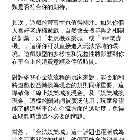
類是否符合你的期待。
其次，遊戲的豐富性也值得關注。如果你個
人喜好老虎機遊戲，自然會去搜尋與之相關
的詞彙，如「老虎機娛樂城」或「line老虎
機」，這樣你可以直接進入玩法招聘的環
境。遊戲類型的多樣性和完整性將影響到你
在平台上的消費意願及停留時間。
對許多關心金流流程的玩家來說，能否順利
將遊戲收益轉換為現金的規則同樣重要。這
導致像「線上娛樂城換現金」及「娛樂城換
現金」這樣的關鍵詞被廣泛使用，玩家希望
能了解這些平台在金流方面的透明度，免得
在取款時遭遇不必要的問題。
當然，「合法娛樂城」這一話題也逐漸成為
許多玩家關注的焦點。他們可能會詳細查詢