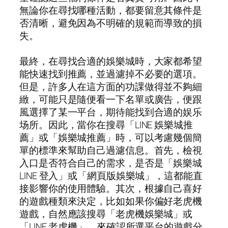
無論你在尋找哪種活動，都要留意其條件是
否清晰，避免因為不明確的規範而導致的損
失。
最終，在尋找合適的娛樂城時，大家都希望
能快速找到推薦，並過濾掉不必要的選項。
但是，許多人在這方面的功課做得並不夠細
緻，可能只是隨便看一下名單或廣告，便跟
風選擇了某一平台，期待能找到合適的娱乐
场所。因此，當你在搜尋「LINE 娛樂城推
薦」或「娛樂城推薦」時，可以考慮幾個簡
單的標準來幫助自己過濾信息。首先，檢視
入口是否符合自己的需求，是否是「娛樂城
LINE 登入」或「網頁版娛樂城」，這都能直
接影響你的使用體驗。其次，根據自己喜好
的遊戲種類來決定，比如如果你偏好老虎機
遊戲，自然應該搜尋「老虎機娛樂城」或
「LINE 老虎機」，來確認所選平台的遊戲分