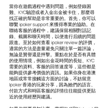
當你在遊戲過程中遇到問題，例如登錄困
難、KYC驗證或者入金出金被卡住，那麼尋
找正確的幫助是非常重要的。首先，你可以
聯繫 ipoker support 來獲得專業的協助。在
聯絡客服的過程中，建議保留相關對話記
錄、截圖和聊天時間，以便進行后續的問題
跟進。至於如何查看 ipoker review 的評價，
適當的方法是盡量避免只關注單一篇評論，
無論是贊譽還是抨擊。重點在於是否有具體
的使用情境，例如出金花時間的長短、KYC
需要的資料、客服的回答速度等，這些都是
能夠提供參考價值的資訊。如果你身在港澳
地區或常常接觸這方面的討論，不妨留意
Ipoker 香港的玩家分享，因為她們的語言、
付款方式和時區客服的詳情往往能提供更貼
近的使用經歷與建議。