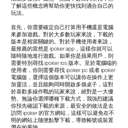
了解這些概念將幫助你更快找到適合自己的
玩法。
首先，你需要確定自己打算用手機還是電腦
來參加遊戲。對於大多數玩家來說，下載的
版本是相當關鍵的。對於手機使用者來說，
最推薦的當然是 ipoker app，這樣你就可以
隨時隨地進行遊戲。如果你是蘋果用戶，則
需要特別尋找 ipoker ios 版本。至於電腦端的
使用者，你則需要尋找 ipoker pc 或者 ipoker
電腦版，選擇這個版本可以讓你在操作上更
加靈活，並且能夠同時開啟多個桌子，這對
於喜歡多線作戰的玩家來說，絕對是一大優
勢。無論你選擇哪種下載方式，我強烈建議
你預先確認下載的來源，最安全的做法是去
訪問 ipoker 的官方網站，這樣可以避免在不
明的網站上隨便點擊下載，導致帳號或裝置
潛在的風險。