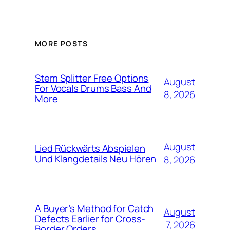
MORE POSTS
Stem Splitter Free Options
August
For Vocals Drums Bass And
8, 2026
More
August
Lied Rückwärts Abspielen
Und Klangdetails Neu Hören
8, 2026
A Buyer’s Method for Catch
August
Defects Earlier for Cross-
7, 2026
Border Orders