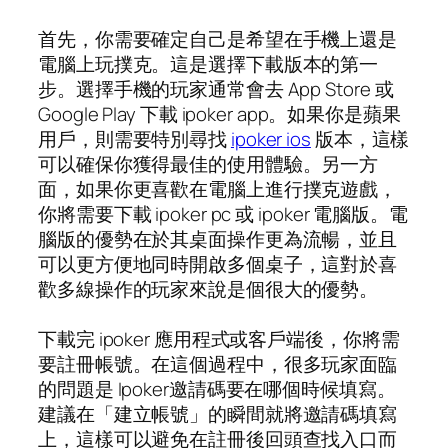
首先，你需要確定自己是希望在手機上還是
電腦上玩撲克。這是選擇下載版本的第一
步。選擇手機的玩家通常會去 App Store 或
Google Play 下載 ipoker app。如果你是蘋果
用戶，則需要特別尋找
ipoker ios
版本，這樣
可以確保你獲得最佳的使用體驗。另一方
面，如果你更喜歡在電腦上進行撲克遊戲，
你將需要下載 ipoker pc 或 ipoker 電腦版。電
腦版的優勢在於其桌面操作更為流暢，並且
可以更方便地同時開啟多個桌子，這對於喜
歡多線操作的玩家來說是個很大的優勢。
下載完 ipoker 應用程式或客戶端後，你將需
要註冊帳號。在這個過程中，很多玩家面臨
的問題是 Ipoker邀請碼要在哪個時候填寫。
建議在「建立帳號」的瞬間就將邀請碼填寫
上，這樣可以避免在註冊後回頭查找入口而