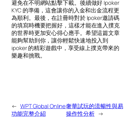
避免在不明網站點擊下載。後續做好 Ipoker
KYC 的準備，這會讓你的入金和出金流程更
為順利。最後，在註冊時對於 Ipoker邀請碼
的填寫時機要把握好，這樣才能在進入撲克
的世界時更加安心得心應手。希望這篇文章
能夠幫助到你，讓你輕鬆快速地投入到
ipoker 的精彩遊戲中，享受線上撲克帶來的
樂趣和挑戰。
←
WPT Global Online
奢華試玩的流暢性與易
功能完整介紹
操作性分析
→