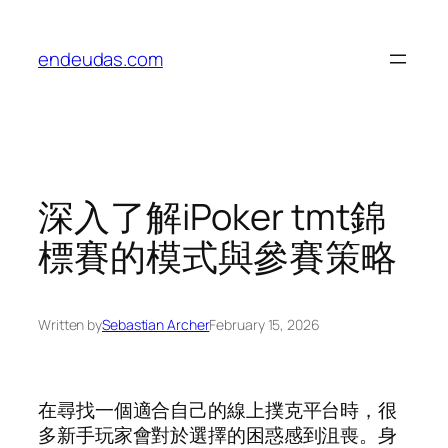
Skip
to
endeudas.com
content
深入了解iPoker tmt錦
標賽的模式與參賽策略
Written by
Sebastian Archer
February 15, 2026
在尋找一個適合自己的線上撲克平台時，很
多新手玩家會對於選擇的困惑感到沮喪。身