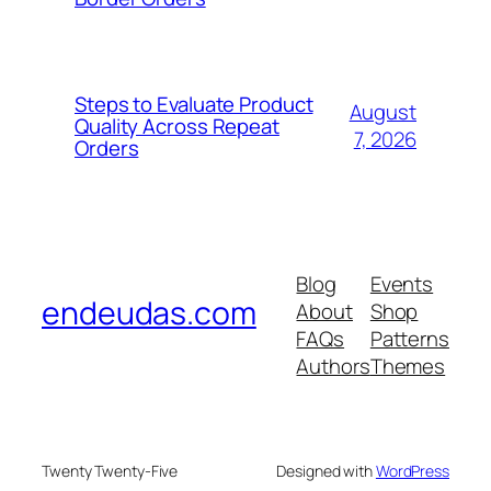
Steps to Evaluate Product
August
Quality Across Repeat
7, 2026
Orders
Blog
Events
endeudas.com
About
Shop
FAQs
Patterns
Authors
Themes
Twenty Twenty-Five
Designed with
WordPress