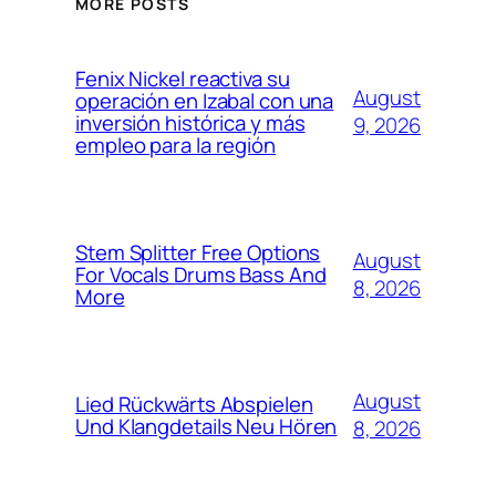
MORE POSTS
Fenix Nickel reactiva su
August
operación en Izabal con una
inversión histórica y más
9, 2026
empleo para la región
Stem Splitter Free Options
August
For Vocals Drums Bass And
8, 2026
More
August
Lied Rückwärts Abspielen
Und Klangdetails Neu Hören
8, 2026