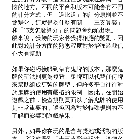
恼的地方。不同的平台和版本可能會有不同
的計分方式，但「道比道」的計分原則並不
會變化，這就是為什麼有關「十三支算錢」
和「13支怎麼算分」的問題會頻頻出現。一
般來說，獲勝的玩家將獲得相應的獎勵，因
此對於計分方面的熟悉程度對於增強遊戲信
心大有幫助。
如果你碰巧接觸到帶有鬼牌的版本，那麼鬼
牌的玩法則更為複雜。鬼牌可以代替任何牌
來幫助組成更強的牌型，但許多平台往往對
於鬼牌的使用有嚴格的限制。因此，在開始
遊戲之前，檢查規則頁面以了解鬼牌的使用
是非常重要的，避免因為對於特殊規則的不
了解而影響到遊戲結果。
另外，如果你在玩的是含有獎池或活動的版
本，常常會遇到「十三支彩金玩法」這類名