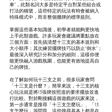
車”，此類名詞大多是特定平台對某些組合或
打法的稱號，這些特定的玩法有時會被納入
特殊模式中，而非整個攤牌的標準規則。
掌握這些基本知識後，初學者就能夠更快地
上手此類遊戲。許多玩家會建議將重點放在
三個方面：首先搞清楚十三支的基本規則和
大小順序；其次練習擺牌技巧以防止“倒水”；
最後深入研究計分和加分的細則，這樣你便
能更快融入游戲氛圍，也能更有效地提高自
己的牌技。
在了解如何玩十三支之前，很多玩家會問
「十三支是什麼？」簡單來說，十三支的核
心玩法就是將13張牌按照道的要求擺放並進
行比較。對於剛接觸這個遊戲的玩家來說，
第一步通常是搜尋「十三支怎麼玩」、「13
支怎麼玩」等問題，這些搜尋基本上都是在