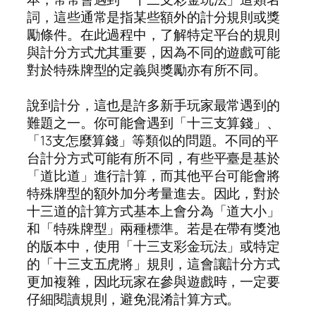
詞，這些通常是指某些額外的計分規則或獎
勵條件。在此過程中，了解特定平台的規則
與計分方式尤其重要，因為不同的遊戲可能
對於特殊牌型的定義與獎勵亦有所不同。
說到計分，這也是許多新手玩家最常遇到的
難題之一。你可能會遇到「十三支算錢」、
「13支怎麼算錢」等類似的問題。不同的平
台計分方式可能有所不同，有些平臺是基於
「道比道」進行計算，而其他平台可能會將
特殊牌型的額外加分考量進去。因此，對於
十三道的計算方式基本上會分為「道大小」
和「特殊牌型」兩種標準。若是在帶有獎池
的版本中，使用「十三支彩金玩法」或特定
的「十三支五虎將」規則，這會讓計分方式
更加複雜，因此玩家在參與遊戲時，一定要
仔細閱讀規則，避免混淆計算方式。