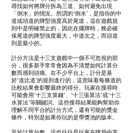
尋找如何將牌分拆為三道、如何避免出現
「倒水」的情況。所謂的“倒水”，是指你的中
道或頭道的牌型強度高於尾道，這在遊戲規
則中是明確禁止的，因此在擺牌時，務必確
保尾道的牌型強度最大，中道次之，而頭道
則是最小的。
計分方法是十三支遊戲中一個不可忽視的部
分，很多新手常常會因為不清楚如何計算分
數而感到頭痛。在不少平台上，計分是基
於“道比道”的規則進行的，這意味着每條道的
比較結果會影響最終的得分。玩家在搜尋時
可能會用“十三支算錢”、“十三張算法”或“十三
水算法”等關鍵詞。這些搜尋結果能夠幫助你
理解不同平台的計分方式，還有可能的獎金
條件，特別是如果你玩的是帶獎池的版本。
至於計算分數，這也往往是玩家在牌局中苦