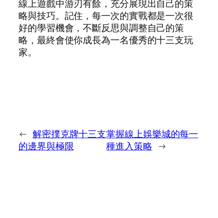
線上遊戲中游刃有餘，充分展現出自己的策
略與技巧。記住，每一次的實戰都是一次很
好的學習機會，不斷反思與調整自己的策
略，最終會使你成長為一名優秀的十三支玩
家。
←
解密撲克牌十三支
掌握線上娛樂城的每一
的邊界與極限
種進入策略
→