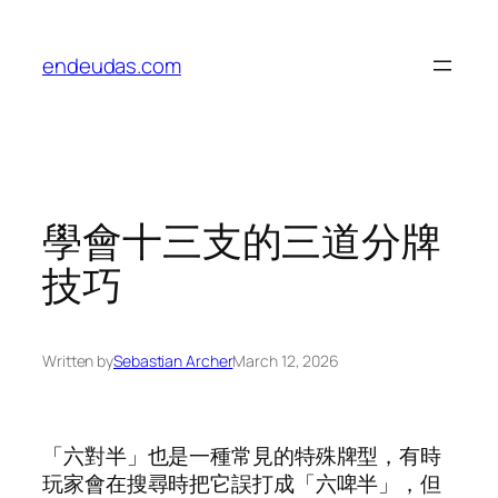
Skip
to
endeudas.com
content
學會十三支的三道分牌
技巧
Written by
Sebastian Archer
March 12, 2026
「六對半」也是一種常見的特殊牌型，有時
玩家會在搜尋時把它誤打成「六啤半」，但