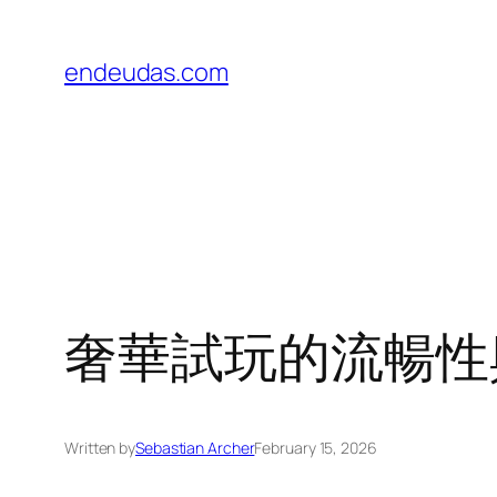
Skip
to
endeudas.com
content
奢華試玩的流暢性
Written by
Sebastian Archer
February 15, 2026