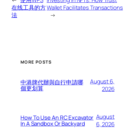
在线工具的方
Wallet Facilitates Transactions
法
→
MORE POSTS
August 6,
中港牌代辦與自行申請哪
個更划算
2026
August
How To Use An RC Excavator
In A Sandbox Or Backyard
6, 2026