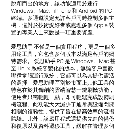
脫穎而出的地方，該功能適用於運行
Windows、Mac、iPhone 和 Android 的 PC
終端。多通道設定允許客戶同時控制多個主
機，這對於技術愛好者或處理多個 Apple 裝
置的專業人士來說是一項重要資產。
爱思助手 不僅是一個實用程序，更是一個多
用途工具，它包含多個版本以滿足客戶的獨
特需求。 爱思助手 PC 是 Windows、Mac 甚
至 Linux 系統客製化的版本，無論客戶喜歡
哪種電腦運行系統，它都可以為其提供靈活
的選擇。愛思助理區別於市面上其他工具的
特色在於其獨創的雲端智慧一鍵刷機功能，
使用者只需輕輕一點，即可輕鬆完成設備刷
機流程。此功能大大減少了通常與設備閃爍
相關的複雜性，提供了旨在提高效率的流暢
體驗。此外，該應用程式還提供先進的備份
和復原以及資料遷移工具，緩解在管理多個