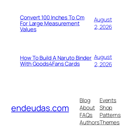
Convert 100 Inches To Cm
August
For Large Measurement
2, 2026
Values
August
How To Build A Naruto Binder
With Goods4Fans Cards
2, 2026
Blog
Events
endeudas.com
About
Shop
FAQs
Patterns
Authors
Themes