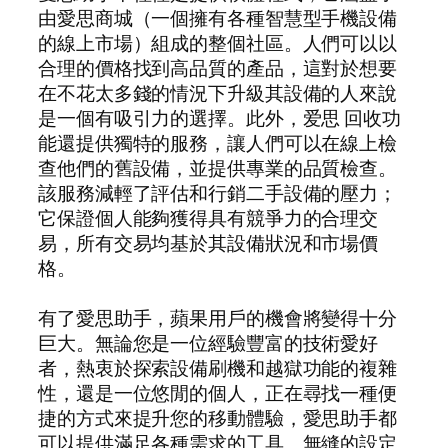
由愛思商城（一個擁有各種智慧型手機設備
的線上市場）組成的整個社區。人們可以以
合理的價格找到高品質的產品，這對於想要
在不花太多錢的情況下升級其設備的人來說
是一個有吸引力的選擇。此外，爱思 回收功
能還提供獨特的服務，讓人們可以在線上檢
查他們的舊設備，並提供專業的品質檢查。
該服務減輕了評估和行銷二手設備的壓力；
它保證個人能夠獲得具有競爭力的合理交
易，所有交易均基於其設備狀況和市場價
格。
有了愛思助手，蘋果用戶的機會將變得十分
巨大。無論您是一位經驗豐富的技術愛好
者，熱衷於探索設備刷機和越獄功能的複雜
性，還是一位悠閒的個人，正在尋找一種便
捷的方式來提升您的移動體驗，愛思助手都
可以提供滿足各種需求的工具。無縫的設定